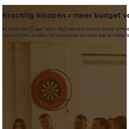
Krachtig inkopen = meer budget v
Al meer dan 15 jaar helpt de Onderwijs Inkoop Groep schole
leerkrachten, boeken, schoolpleinen en alles wat er nodig i