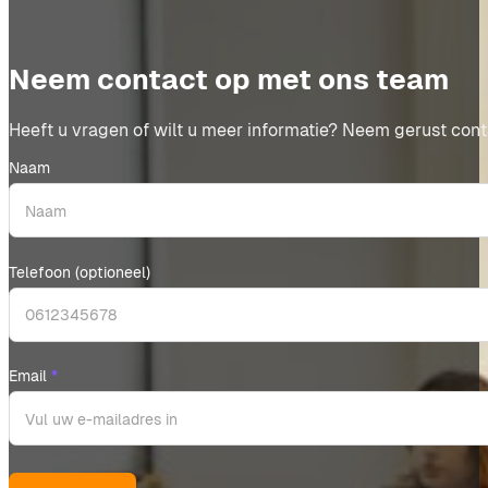
ontwikkeld voor het onderwijs, biedt u de volgende voo
Voorkomen van Opslagen: U voorkomt onnodige pre
Neem contact op met ons team
Inzicht en Controle: U krijgt beter inzicht en cont
Financiële Ruimte: Door deze structurele besparin
Heeft u vragen of wilt u meer informatie? Neem gerust cont
Door deze gezamenlijke aanpak profiteert u van schaalv
Naam
Telefoon (optioneel)
Email
*