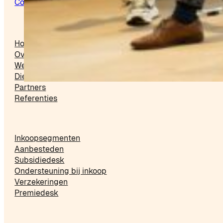
Contact
Mijn OIG
Home
Over ons
Werkwijze
Diensten
Partners
Referenties
Inkoopsegmenten
Aanbesteden
Subsidiedesk
Ondersteuning bij inkoop
Verzekeringen
Premiedesk