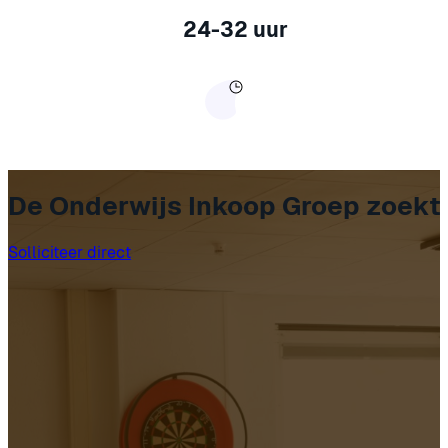
24-32 uur
De Onderwijs Inkoop Groep zoekt
Solliciteer direct